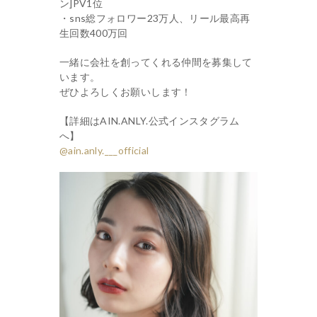
ン]PV1位
・sns総フォロワー23万人、リール最高再
生回数400万回
一緒に会社を創ってくれる仲間を募集して
います。
ぜひよろしくお願いします！
【詳細はAIN.ANLY.公式インスタグラム
へ】
@ain.anly.___official