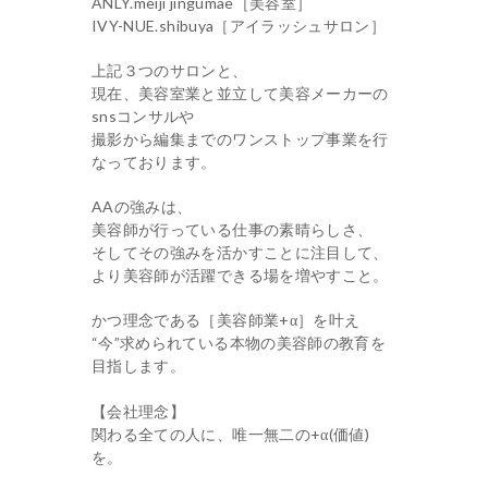
ANLY.meiji jingumae［美容室］
IVY-NUE.shibuya［アイラッシュサロン］
上記３つのサロンと、
現在、美容室業と並立して美容メーカーの
snsコンサルや
撮影から編集までのワンストップ事業を行
なっております。
AAの強みは、
美容師が行っている仕事の素晴らしさ、
そしてその強みを活かすことに注目して、
より美容師が活躍できる場を増やすこと。
かつ理念である［美容師業+α］を叶え
“今”求められている本物の美容師の教育を
目指します。
【会社理念】
関わる全ての人に、唯一無二の+α(価値)
を。