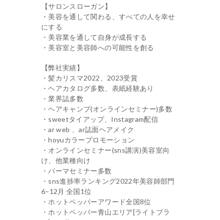
【サロンスローガン】
・美容を通して関わる、すべての人を幸せ
にする
・美容業を通して自身が成長する
・美容室と美容師への可能性を創る
【弊社実績】
・髪カリスマ2022、2023受賞
・ヘアカタログ多数、表紙経験あり
・業界誌多数
・ヘアキャンプ(オンラインセミナー)多数
・sweetタイアップ、Instagram配信
・ar web 、ar誌面ヘアメイク
・hoyuカラープロモーション
・オンラインセミナー(sns講演)美容室向
け、他業種向け
・パーマセミナー多数
・sns進捗率ランキング2022年美容師部門
6−12月 全国1位
・ホットペッパーアワード全国8位
・ホットペッパー青山エリア[ライトプラ