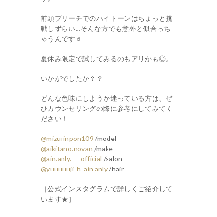
前頭ブリーチでのハイトーンはちょっと挑
戦しずらい…そんな方でも意外と似合っち
ゃうんです♬
夏休み限定で試してみるのもアリかも◎。
いかがでしたか？？
どんな色味にしようか迷っている方は、ぜ
ひカウンセリングの際に参考にしてみてく
ださい！
@mizurinpon109
/model
@aikitano.novan
/make
@ain.anly.___official
/salon
@yuuuuuji_h_ain.anly
/hair
［公式インスタグラムで詳しくご紹介して
います★］