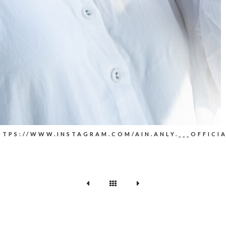
TTPS://WWW.INSTAGRAM.COM/AIN.ANLY.___OFFICIA